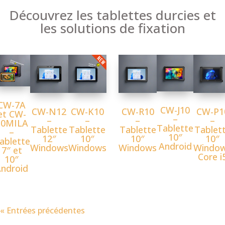
Découvrez les tablettes durcies et
les solutions de fixation
CW-7A
CW-J10
CW-N12
CW-K10
CW-R10
CW-P1
et CW-
–
–
–
–
–
10MILA
Tablette
Tablette
Tablette
Tablette
Tablet
–
10″
12″
10″
10″
10″
ablette
Android
Windows
Windows
Windows
Windo
7″ et
Core i
10″
ndroid
« Entrées précédentes