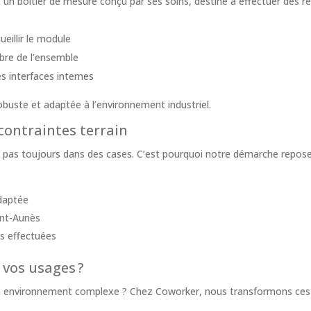
c un boîtier de mesure conçu par ses soins, destiné à effectuer des r
ueillir le module
libre de l’ensemble
les interfaces internes
obuste et adaptée à l’environnement industriel.
contraintes terrain
t pas toujours dans des cases. C’est pourquoi notre démarche repose
adaptée
int-Aunès
ns effectuées
 vos usages ?
Un environnement complexe ? Chez Coworker, nous transformons ces 