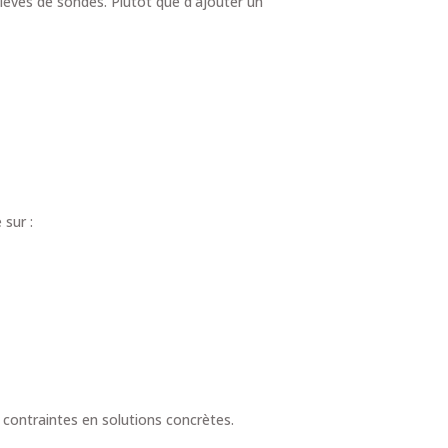
elevés de sondes. Plutôt que d’ajouter un
 sur :
contraintes en solutions concrètes.