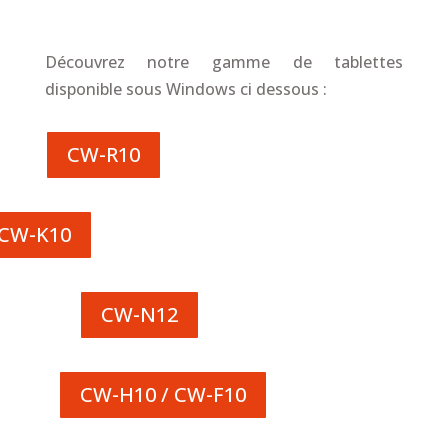
Découvrez notre gamme de tablettes
disponible sous Windows ci dessous :
CW-R10
CW-K10
CW-N12
CW-H10 / CW-F10